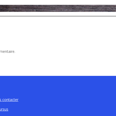
mentaire.
 contacter
ursus