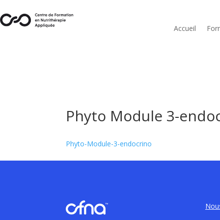
Accueil
For
Phyto Module 3-endo
Phyto-Module-3-endocrino
Nous