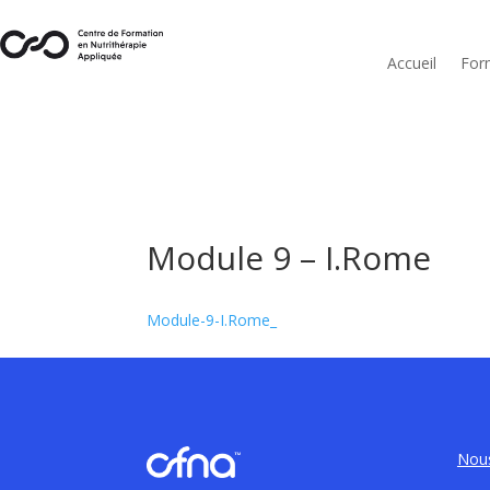
Accueil
For
Module 9 – I.Rome
Module-9-I.Rome_
Nous