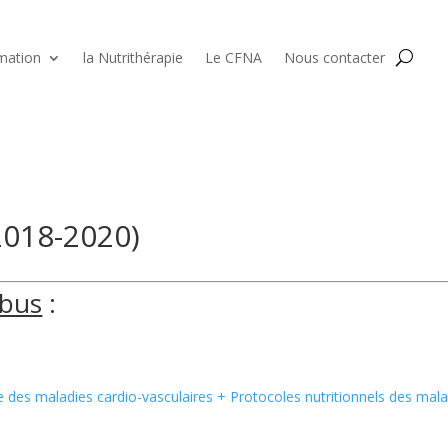
mation
la Nutrithérapie
Le CFNA
Nous contacter
2018-2020)
abus
:
s
e des maladies cardio-vasculaires + Protocoles nutritionnels des mal