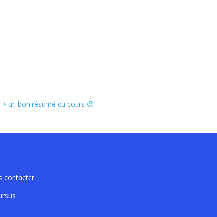
s > un bon résumé du cours 😉
 contacter
ursus