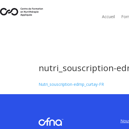
Accueil
For
nutri_souscription-ed
Nutri_souscription-edmp_curtay-FR
Nous